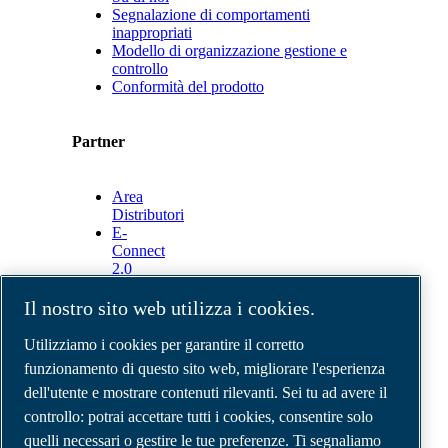
Segnalazione di comportamenti
inappropriati
Modello di organizzazione gestione e
controllo
Conformità del prodotto
Partner
Area
Distributori
E-
Connect
2.0
Business
Portal
Il nostro sito web utilizza i cookies.
ABAC
Media
Utilizziamo i cookies per garantire il corretto
Gallery
funzionamento di questo sito web, migliorare l'esperienza
dell'utente e mostrare contenuti rilevanti. Sei tu ad avere il
©
2026
Compressori d'aria ABAC
Note legali e privacy
controllo: potrai accettare tutti i cookies, consentire solo
Modulo resi
quelli necessari o gestire le tue preferenze. Ti segnaliamo
Modulo di reclamo