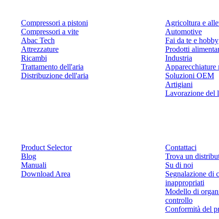
Compressori a pistoni
Agricoltura e al
Compressori a vite
Automotive
Abac Tech
Fai da te e hobby
Attrezzature
Prodotti alimenta
Ricambi
Industria
Trattamento dell'aria
Apparecchiature 
Distribuzione dell'aria
Soluzioni OEM
Artigiani
Lavorazione del 
Risorse
Contattaci
Product Selector
Contattaci
Blog
Trova un distribu
Manuali
Su di noi
Download Area
Segnalazione di 
inappropriati
Modello di organ
controllo
Conformità del p