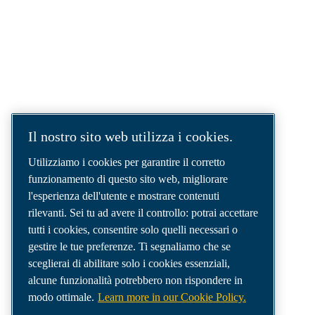
SOLUZIONI AD ARIA COMPRESSA.
AIR. ANYTIME. ANYWHERE.
Siamo un'azienda leader nel settore delle
soluzioni per aria compressa, che fornisce i
migliori compressori, utensili e sistemi di
distribuzione dell'aria per soddisfare anche le
esigenze più complesse.
Il nostro sito web utilizza i cookies.
Utilizziamo i cookies per garantire il corretto
funzionamento di questo sito web, migliorare
l'esperienza dell'utente e mostrare contenuti
rilevanti. Sei tu ad avere il controllo: potrai accettare
tutti i cookies, consentire solo quelli necessari o
gestire le tue preferenze. Ti segnaliamo che se
sceglierai di abilitare solo i cookies essenziali,
alcune funzionalità potrebbero non rispondere in
modo ottimale.
Learn more in our Cookie Policy.