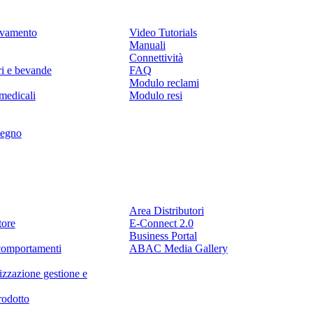
levamento
Video Tutorials
Manuali
Connettività
ri e bevande
FAQ
Modulo reclami
medicali
Modulo resi
legno
Partner
Area Distributori
tore
E-Connect 2.0
Business Portal
comportamenti
ABAC Media Gallery
izzazione gestione e
rodotto