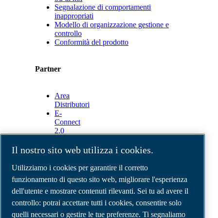
Segnalazione di comportamenti
inappropriati
Modello di organizzazione gestione e
controllo
Conformità del prodotto
Partner
Area
Distributori
E-
Connect
2.0
Business
Portal
Il nostro sito web utilizza i cookies.
ABAC
Media
Utilizziamo i cookies per garantire il corretto
Gallery
funzionamento di questo sito web, migliorare l'esperienza
dell'utente e mostrare contenuti rilevanti. Sei tu ad avere il
©
2026
Compressori d'aria ABAC
Note legali e privacy
controllo: potrai accettare tutti i cookies, consentire solo
Modulo resi
quelli necessari o gestire le tue preferenze. Ti segnaliamo
Modulo di reclamo