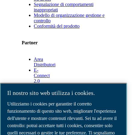
Segnalazione di comportamenti
inappropriati
Modello di organizzazione gestione e
controllo
Conformità del prodotto
Partner
Area
Distributori
E-
Connect
2.0
Business
Portal
Il nostro sito web utilizza i cookies.
ABAC
Media
Utilizziamo i cookies per garantire il corretto
Gallery
funzionamento di questo sito web, migliorare l'esperienza
dell'utente e mostrare contenuti rilevanti. Sei tu ad avere il
©
2026
Compressori d'aria ABAC
Note legali e privacy
controllo: potrai accettare tutti i cookies, consentire solo
Modulo resi
quelli necessari o gestire le tue preferenze. Ti segnaliamo
Modulo di reclamo