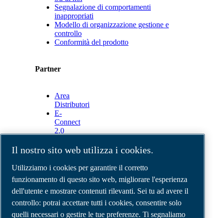
Segnalazione di comportamenti
inappropriati
Modello di organizzazione gestione e
controllo
Conformità del prodotto
Partner
Area
Distributori
E-
Connect
2.0
Business
Portal
Il nostro sito web utilizza i cookies.
ABAC
Media
Utilizziamo i cookies per garantire il corretto
Gallery
funzionamento di questo sito web, migliorare l'esperienza
dell'utente e mostrare contenuti rilevanti. Sei tu ad avere il
©
2026
Compressori d'aria ABAC
Note legali e privacy
controllo: potrai accettare tutti i cookies, consentire solo
Modulo resi
quelli necessari o gestire le tue preferenze. Ti segnaliamo
Modulo di reclamo