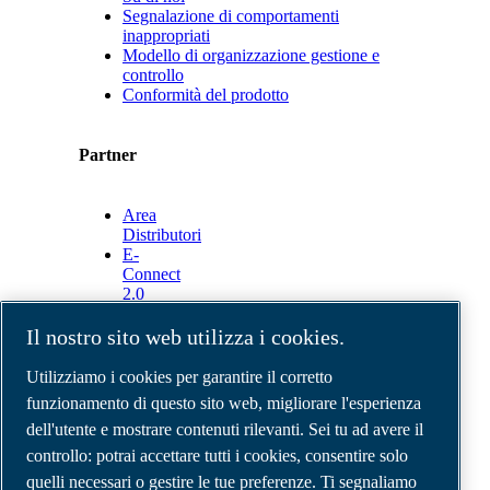
Segnalazione di comportamenti
inappropriati
Modello di organizzazione gestione e
controllo
Conformità del prodotto
Partner
Area
Distributori
E-
Connect
2.0
Business
Portal
Il nostro sito web utilizza i cookies.
ABAC
Media
Utilizziamo i cookies per garantire il corretto
Gallery
funzionamento di questo sito web, migliorare l'esperienza
dell'utente e mostrare contenuti rilevanti. Sei tu ad avere il
©
2026
Compressori d'aria ABAC
Note legali e privacy
controllo: potrai accettare tutti i cookies, consentire solo
Modulo resi
quelli necessari o gestire le tue preferenze. Ti segnaliamo
Modulo di reclamo