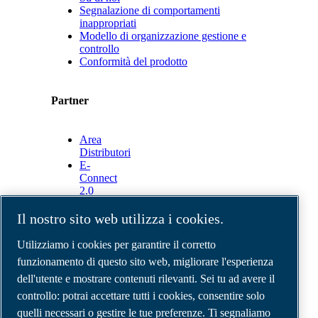
Segnalazione di comportamenti
inappropriati
Modello di organizzazione gestione e
controllo
Conformità del prodotto
Partner
Area
Distributori
E-
Connect
2.0
Business
Portal
Il nostro sito web utilizza i cookies.
ABAC
Media
Utilizziamo i cookies per garantire il corretto
Gallery
funzionamento di questo sito web, migliorare l'esperienza
dell'utente e mostrare contenuti rilevanti. Sei tu ad avere il
©
2026
Compressori d'aria ABAC
Note legali e privacy
controllo: potrai accettare tutti i cookies, consentire solo
Modulo resi
quelli necessari o gestire le tue preferenze. Ti segnaliamo
Modulo di reclamo