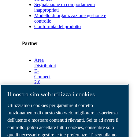
Segnalazione di comportamenti
inappropriati
Modello di organizzazione gestione e
controllo
Conformità del prodotto
Partner
Area
Distributori
E-
Connect
2.0
Business
Portal
Il nostro sito web utilizza i cookies.
ABAC
Media
Utilizziamo i cookies per garantire il corretto
Gallery
funzionamento di questo sito web, migliorare l'esperienza
dell'utente e mostrare contenuti rilevanti. Sei tu ad avere il
©
2026
Compressori d'aria ABAC
Note legali e privacy
controllo: potrai accettare tutti i cookies, consentire solo
Modulo resi
quelli necessari o gestire le tue preferenze. Ti segnaliamo
Modulo di reclamo