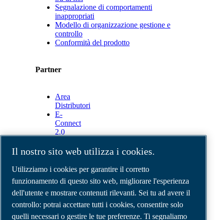
Segnalazione di comportamenti
inappropriati
Modello di organizzazione gestione e
controllo
Conformità del prodotto
Partner
Area
Distributori
E-
Connect
2.0
Business
Portal
Il nostro sito web utilizza i cookies.
ABAC
Media
Utilizziamo i cookies per garantire il corretto
Gallery
funzionamento di questo sito web, migliorare l'esperienza
dell'utente e mostrare contenuti rilevanti. Sei tu ad avere il
©
2026
Compressori d'aria ABAC
Note legali e privacy
controllo: potrai accettare tutti i cookies, consentire solo
Modulo resi
quelli necessari o gestire le tue preferenze. Ti segnaliamo
Modulo di reclamo