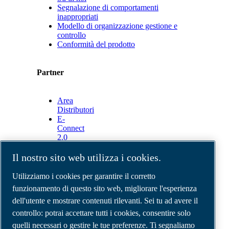
Segnalazione di comportamenti
inappropriati
Modello di organizzazione gestione e
controllo
Conformità del prodotto
Partner
Area
Distributori
E-
Connect
2.0
Business
Portal
Il nostro sito web utilizza i cookies.
ABAC
Media
Utilizziamo i cookies per garantire il corretto
Gallery
funzionamento di questo sito web, migliorare l'esperienza
dell'utente e mostrare contenuti rilevanti. Sei tu ad avere il
©
2026
Compressori d'aria ABAC
Note legali e privacy
controllo: potrai accettare tutti i cookies, consentire solo
Modulo resi
quelli necessari o gestire le tue preferenze. Ti segnaliamo
Modulo di reclamo