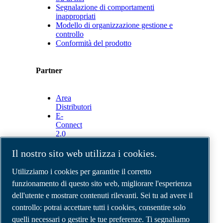
Segnalazione di comportamenti
inappropriati
Modello di organizzazione gestione e
controllo
Conformità del prodotto
Partner
Area
Distributori
E-
Connect
2.0
Business
Portal
Il nostro sito web utilizza i cookies.
ABAC
Media
Utilizziamo i cookies per garantire il corretto
Gallery
funzionamento di questo sito web, migliorare l'esperienza
dell'utente e mostrare contenuti rilevanti. Sei tu ad avere il
©
2026
Compressori d'aria ABAC
Note legali e privacy
controllo: potrai accettare tutti i cookies, consentire solo
Modulo resi
quelli necessari o gestire le tue preferenze. Ti segnaliamo
Modulo di reclamo