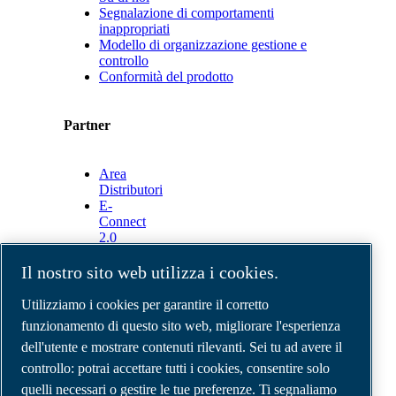
Segnalazione di comportamenti
inappropriati
Modello di organizzazione gestione e
controllo
Conformità del prodotto
Partner
Area
Distributori
E-
Connect
2.0
Business
Portal
Il nostro sito web utilizza i cookies.
ABAC
Media
Utilizziamo i cookies per garantire il corretto
Gallery
funzionamento di questo sito web, migliorare l'esperienza
dell'utente e mostrare contenuti rilevanti. Sei tu ad avere il
©
2026
Compressori d'aria ABAC
Note legali e privacy
controllo: potrai accettare tutti i cookies, consentire solo
Modulo resi
quelli necessari o gestire le tue preferenze. Ti segnaliamo
Modulo di reclamo