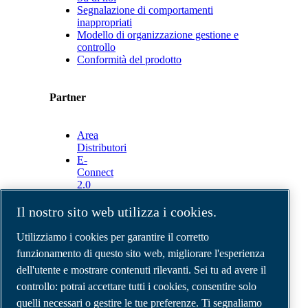
Segnalazione di comportamenti
inappropriati
Modello di organizzazione gestione e
controllo
Conformità del prodotto
Partner
Area
Distributori
E-
Connect
2.0
Business
Portal
Il nostro sito web utilizza i cookies.
ABAC
Media
Utilizziamo i cookies per garantire il corretto
Gallery
funzionamento di questo sito web, migliorare l'esperienza
dell'utente e mostrare contenuti rilevanti. Sei tu ad avere il
©
2026
Compressori d'aria ABAC
Note legali e privacy
controllo: potrai accettare tutti i cookies, consentire solo
Modulo resi
quelli necessari o gestire le tue preferenze. Ti segnaliamo
Modulo di reclamo