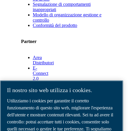
Segnalazione di comportamenti
inappropriati
Modello di organizzazione gestione e
controllo
Conformità del prodotto
Partner
Area
Distributori
E-
Connect
2.0
Business
Portal
Il nostro sito web utilizza i cookies.
ABAC
Media
Utilizziamo i cookies per garantire il corretto
Gallery
funzionamento di questo sito web, migliorare l'esperienza
dell'utente e mostrare contenuti rilevanti. Sei tu ad avere il
©
2026
Compressori d'aria ABAC
Note legali e privacy
controllo: potrai accettare tutti i cookies, consentire solo
Modulo resi
quelli necessari o gestire le tue preferenze. Ti segnaliamo
Modulo di reclamo