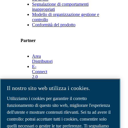
Segnalazione di comportamenti
inappropriati
Modello di organizzazione gestione e
controllo
Conformità del prodotto
Partner
Area
Distributori
E-
Connect
2.0
Business
Portal
Il nostro sito web utilizza i cookies.
ABAC
Media
Utilizziamo i cookies per garantire il corretto
Gallery
funzionamento di questo sito web, migliorare l'esperienza
dell'utente e mostrare contenuti rilevanti. Sei tu ad avere il
©
2026
Compressori d'aria ABAC
Note legali e privacy
controllo: potrai accettare tutti i cookies, consentire solo
Modulo resi
quelli necessari o gestire le tue preferenze. Ti segnaliamo
Modulo di reclamo