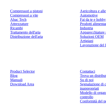
Compressori a pistoni
Agricoltura e al
Compressori a vite
Automotive
Abac Tech
Fai da te e hobby
Attrezzature
Prodotti alimenta
Ricambi
Industria
Trattamento dell'aria
Apparecchiature 
Distribuzione dell'aria
Soluzioni OEM
Artigiani
Lavorazione del 
Risorse
Contattaci
Product Selector
Contattaci
Blog
Trova un distribu
Manuali
Su di noi
Download Area
Segnalazione di 
inappropriati
Modello di organ
controllo
Conformità del p