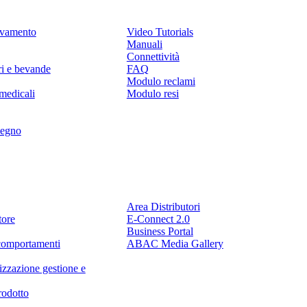
levamento
Video Tutorials
Manuali
Connettività
ri e bevande
FAQ
Modulo reclami
medicali
Modulo resi
legno
Partner
Area Distributori
tore
E-Connect 2.0
Business Portal
comportamenti
ABAC Media Gallery
izzazione gestione e
rodotto