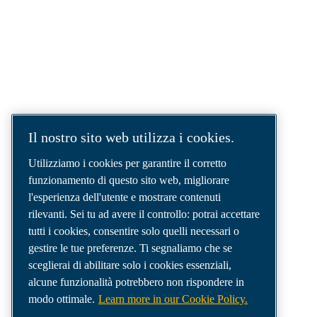
SOLUZIONI AD ARIA COMPRESSA.
AIR. ANYTIME. ANYWHERE.
Siamo un'azienda leader nel settore delle
soluzioni per aria compressa, che fornisce i
migliori compressori, utensili e sistemi di
distribuzione dell'aria per soddisfare anche le
esigenze più complesse.
Il nostro sito web utilizza i cookies.
Utilizziamo i cookies per garantire il corretto
funzionamento di questo sito web, migliorare
l'esperienza dell'utente e mostrare contenuti
rilevanti. Sei tu ad avere il controllo: potrai accettare
tutti i cookies, consentire solo quelli necessari o
gestire le tue preferenze. Ti segnaliamo che se
sceglierai di abilitare solo i cookies essenziali,
alcune funzionalità potrebbero non rispondere in
modo ottimale.
Learn more in our Cookie Policy.