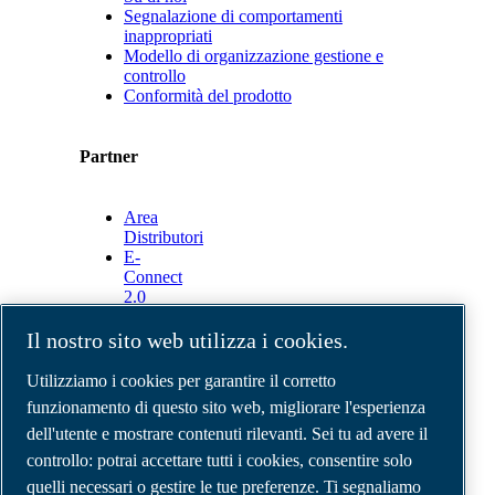
Segnalazione di comportamenti
inappropriati
Modello di organizzazione gestione e
controllo
Conformità del prodotto
Partner
Area
Distributori
E-
Connect
2.0
Business
Portal
Il nostro sito web utilizza i cookies.
ABAC
Media
Utilizziamo i cookies per garantire il corretto
Gallery
funzionamento di questo sito web, migliorare l'esperienza
dell'utente e mostrare contenuti rilevanti. Sei tu ad avere il
©
2026
Compressori d'aria ABAC
Note legali e privacy
controllo: potrai accettare tutti i cookies, consentire solo
Modulo resi
quelli necessari o gestire le tue preferenze. Ti segnaliamo
Modulo di reclamo