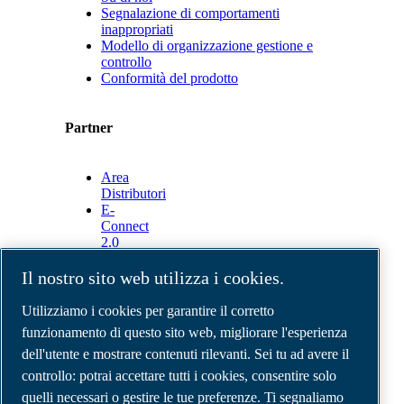
Segnalazione di comportamenti
inappropriati
Modello di organizzazione gestione e
controllo
Conformità del prodotto
Partner
Area
Distributori
E-
Connect
2.0
Business
Portal
Il nostro sito web utilizza i cookies.
ABAC
Media
Utilizziamo i cookies per garantire il corretto
Gallery
funzionamento di questo sito web, migliorare l'esperienza
dell'utente e mostrare contenuti rilevanti. Sei tu ad avere il
©
2026
Compressori d'aria ABAC
Note legali e privacy
controllo: potrai accettare tutti i cookies, consentire solo
Modulo resi
quelli necessari o gestire le tue preferenze. Ti segnaliamo
Modulo di reclamo