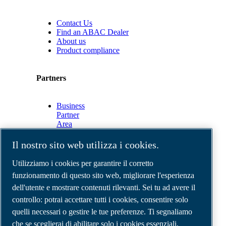
Contact Us
Find an ABAC Dealer
About us
Product compliance
Partners
Business
Partner
Area
E-
Connect
Il nostro sito web utilizza i cookies.
2.0
Business
Utilizziamo i cookies per garantire il corretto
Portal
funzionamento di questo sito web, migliorare l'esperienza
ABAC
dell'utente e mostrare contenuti rilevanti. Sei tu ad avere il
Media
Gallery
controllo: potrai accettare tutti i cookies, consentire solo
quelli necessari o gestire le tue preferenze. Ti segnaliamo
©
2026
Compressori d'aria ABAC
Note legali e privacy
che se sceglierai di abilitare solo i cookies essenziali,