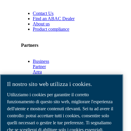
Contact Us
Find an ABAC Dealer
About us
Product compliance
Partners
Business
Partner
Area
E-
Connect
Il nostro sito web utilizza i cookies.
2.0
Business
Utilizziamo i cookies per garantire il corretto
Portal
funzionamento di questo sito web, migliorare l'esperienza
ABAC
dell'utente e mostrare contenuti rilevanti. Sei tu ad avere il
Media
Gallery
controllo: potrai accettare tutti i cookies, consentire solo
quelli necessari o gestire le tue preferenze. Ti segnaliamo
©
2026
Compressori d'aria ABAC
Note legali e privacy
che se sceglierai di abilitare solo i cookies essenziali,