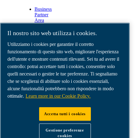
Business
Partner
Area
E-
Connect
Il nostro sito web utilizza i cookies.
2.0
Business
Utilizziamo i cookies per garantire il corretto
Portal
funzionamento di questo sito web, migliorare l'esperienza
ABAC
dell'utente e mostrare contenuti rilevanti. Sei tu ad avere il
Media
Gallery
controllo: potrai accettare tutti i cookies, consentire solo
quelli necessari o gestire le tue preferenze. Ti segnaliamo
©
2026
Compressori d'aria ABAC
Note legali e privacy
che se sceglierai di abilitare solo i cookies essenziali,
Modulo resi
alcune funzionalità potrebbero non rispondere in modo
Modulo di reclamo
ottimale.
Learn more in our Cookie Policy.
Gestione preferenze cookies
Accetta tutti i cookies
ABAC International | MultiAir Italia S.r.l. - Via
Selva Maiolo 5/7, 36075 Montecchio Maggiore
Gestione preferenze
(VI), Italy | VAT IT07060600967 | HQ: Via
cookies