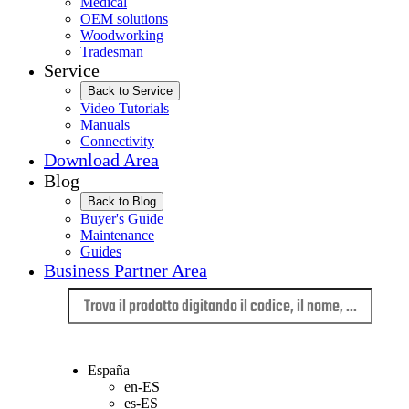
Medical
OEM solutions
Woodworking
Tradesman
Service
Back to Service
Video Tutorials
Manuals
Connectivity
Download Area
Blog
Back to Blog
Buyer's Guide
Maintenance
Guides
Business Partner Area
Lingua
España
en-ES
es-ES