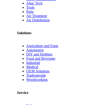
Abac Tech
Tools
Parts
Air Treatment
Air Distribution
Solutions
Agriculture and Farm
Automotive
DIY and Hobbies
Food and Beverage
Industrial
Medical
OEM Solutions
Tradespeople
Woodworking
Service