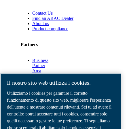
Contact Us
Find an ABAC Dealer
About us
Product compliance
Partners
Business
Partner
Area
E-
Connect
Il nostro sito web utilizza i cookies.
2.0
Business
Utilizziamo i cookies per garantire il corretto
Portal
funzionamento di questo sito web, migliorare l'esperienza
ABAC
dell'utente e mostrare contenuti rilevanti. Sei tu ad avere il
Media
Gallery
controllo: potrai accettare tutti i cookies, consentire solo
quelli necessari o gestire le tue preferenze. Ti segnaliamo
©
2026
Compressori d'aria ABAC
Note legali e privacy
che se sceglierai di abilitare solo i cookies essenziali,