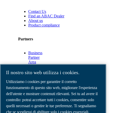
Contact Us
Find an ABAC Dealer
About us
Product compliance
Partners
Business
Partner
Area
E-
Connect
Il nostro sito web utilizza i cookies.
2.0
Business
Utilizziamo i cookies per garantire il corretto
Portal
funzionamento di questo sito web, migliorare l'esperienza
ABAC
dell'utente e mostrare contenuti rilevanti. Sei tu ad avere il
Media
Gallery
controllo: potrai accettare tutti i cookies, consentire solo
quelli necessari o gestire le tue preferenze. Ti segnaliamo
©
2026
Compressori d'aria ABAC
Note legali e privacy
che se sceglierai di abilitare solo i cookies essenziali,