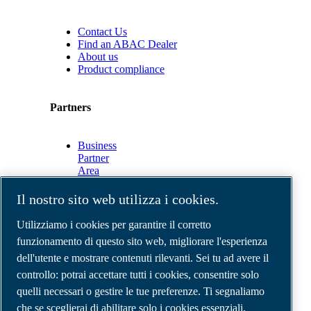
Contact Us
Find an ABAC Dealer
About us
Product compliance
Partners
Business
Partner
Area
E-
Connect
Il nostro sito web utilizza i cookies.
2.0
Business
Utilizziamo i cookies per garantire il corretto
Portal
funzionamento di questo sito web, migliorare l'esperienza
ABAC
dell'utente e mostrare contenuti rilevanti. Sei tu ad avere il
Media
Gallery
controllo: potrai accettare tutti i cookies, consentire solo
quelli necessari o gestire le tue preferenze. Ti segnaliamo
©
2026
Compressori d'aria ABAC
Note legali e privacy
che se sceglierai di abilitare solo i cookies essenziali,