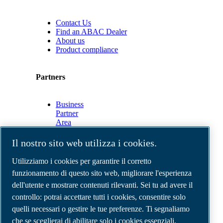
Contact Us
Find an ABAC Dealer
About us
Product compliance
Partners
Business
Partner
Area
E-
Connect
Il nostro sito web utilizza i cookies.
2.0
Business
Utilizziamo i cookies per garantire il corretto
Portal
funzionamento di questo sito web, migliorare l'esperienza
ABAC
dell'utente e mostrare contenuti rilevanti. Sei tu ad avere il
Media
Gallery
controllo: potrai accettare tutti i cookies, consentire solo
quelli necessari o gestire le tue preferenze. Ti segnaliamo
©
2026
Compressori d'aria ABAC
Note legali e privacy
che se sceglierai di abilitare solo i cookies essenziali,