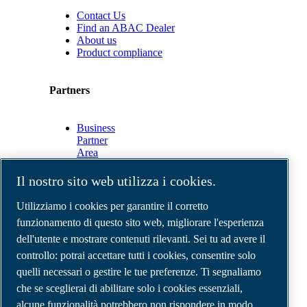
Contact Us
Find an ABAC Dealer
About us
Product compliance
Partners
Business
Partner
Area
E-
Connect
Il nostro sito web utilizza i cookies.
2.0
Business
Utilizziamo i cookies per garantire il corretto
Portal
funzionamento di questo sito web, migliorare l'esperienza
ABAC
dell'utente e mostrare contenuti rilevanti. Sei tu ad avere il
Media
Gallery
controllo: potrai accettare tutti i cookies, consentire solo
quelli necessari o gestire le tue preferenze. Ti segnaliamo
©
2026
Compressori d'aria ABAC
Note legali e privacy
che se sceglierai di abilitare solo i cookies essenziali,
Modulo resi
alcune funzionalità potrebbero non rispondere in modo