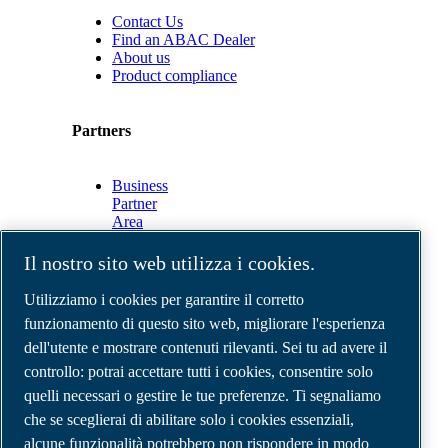
Contact Us
Find an ABAC Dealer
About us
Product compliance
Partners
Business
Partner
Area
E-
Connect
Il nostro sito web utilizza i cookies.
2.0
Business
Utilizziamo i cookies per garantire il corretto
Portal
funzionamento di questo sito web, migliorare l'esperienza
ABAC
dell'utente e mostrare contenuti rilevanti. Sei tu ad avere il
Media
Gallery
controllo: potrai accettare tutti i cookies, consentire solo
quelli necessari o gestire le tue preferenze. Ti segnaliamo
©
2026
Compressori d'aria ABAC
Note legali e privacy
che se sceglierai di abilitare solo i cookies essenziali,
Modulo resi
alcune funzionalità potrebbero non rispondere in modo