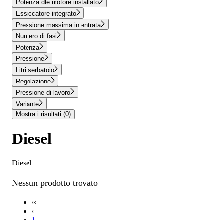
Potenza dle motore installato
Essiccatore integrato
Pressione massima in entrata
Numero di fasi
Potenza
Pressione
Litri serbatoio
Regolazione
Pressione di lavoro
Variante
Mostra i risultati
(0)
Diesel
Diesel
Nessun prodotto trovato
‹‹
‹
1