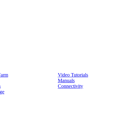
Service
Farm
Video Tutorials
Manuals
s
Connectivity
ge
Partners