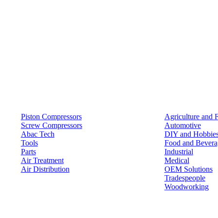
Products
Solutions
Piston Compressors
Agriculture and 
Screw Compressors
Automotive
Abac Tech
DIY and Hobbie
Tools
Food and Bevera
Parts
Industrial
Air Treatment
Medical
Air Distribution
OEM Solutions
Tradespeople
Woodworking
Resources
Keep in Touch