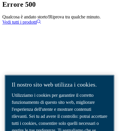
Errore 500
Qualcosa è andato storto!
Riprova tra qualche minuto.
Vedi tutti i prodotti
SOLUZIONI AD ARIA COMPRESSA.
AIR. ANYTIME. ANYWHERE.
Siamo un'azienda leader nel settore delle
Il nostro sito web utilizza i cookies.
soluzioni per aria compressa, che fornisce i
migliori compressori, utensili e sistemi di
Utilizziamo i cookies per garantire il corretto
distribuzione dell'aria per soddisfare anche le
funzionamento di questo sito web, migliorare
esigenze più complesse.
l'esperienza dell'utente e mostrare contenuti
rilevanti. Sei tu ad avere il controllo: potrai accettare
tutti i cookies, consentire solo quelli necessari o
gestire le tue preferenze. Ti segnaliamo che se