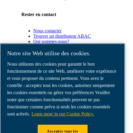
Rester en contact
Nous contacter
Trouver un distributeur ABAC
Qui sommes-nous?
Conformité du produit
Notre site Web utilise des cookies.
Partenaires
Nous utilisons des cookies pour garantir le bon
fonctionnement de ce site Web, améliorer votre expérience
et vous proposer du contenu pertinent. Vous avez le
Espace
Partenaires
contrôle : acceptez tous les cookies, autorisez uniquement
commerciaux
les cookies essentiels ou gérez vos préférences Veuillez
E-
noter que certaines fonctionnalités peuvent ne pas
Connect
2.0
fonctionner comme prévu si seuls les cookies essentiels
Business
sont activés.
Learn more in our Cookie Policy.
Portal
ABAC
Media
Accepter tous les
Gallery