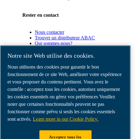
Rester en contact
Nous contacter
Trouver un distributeur ABAC
Qui sommes-nous?
Conformité du produit
Notre site Web utilise des cookies.
Partenaires
Nous utilisons des cookies pour garantir le bon
fonctionnement de ce site Web, améliorer votre expérience
et vous proposer du contenu pertinent. Vous avez le
Espace
Partenaires
contrôle : acceptez tous les cookies, autorisez uniquement
commerciaux
les cookies essentiels ou gérez vos préférences Veuillez
E-
noter que certaines fonctionnalités peuvent ne pas
Connect
2.0
fonctionner comme prévu si seuls les cookies essentiels
Business
sont activés.
Learn more in our Cookie Policy.
Portal
ABAC
Media
Accepter tous les
Gallery