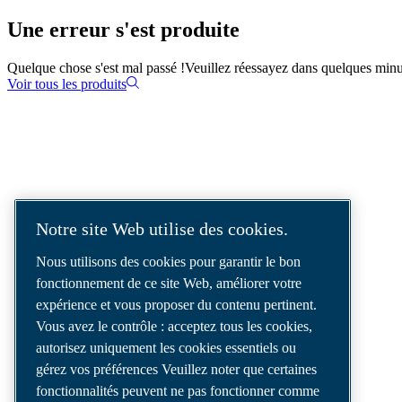
Une erreur s'est produite
Quelque chose s'est mal passé !
Veuillez réessayez dans quelques minu
Voir tous les produits
SOLUTIONS D'AIR COMPRIMÉ
LIVRÉES DANS LE MONDE ENTIER
Notre site Web utilise des cookies.
Nous sommes un leader des solutions d’air
Nous utilisons des cookies pour garantir le bon
comprimé, offrant les meilleurs
fonctionnement de ce site Web, améliorer votre
compresseurs, outils et systèmes de
expérience et vous proposer du contenu pertinent.
distribution d’air pour répondre à vos besoins
Vous avez le contrôle : acceptez tous les cookies,
les plus exigeants.
autorisez uniquement les cookies essentiels ou
gérez vos préférences Veuillez noter que certaines
fonctionnalités peuvent ne pas fonctionner comme