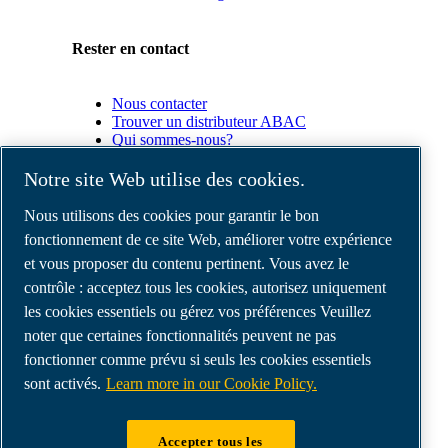
Rester en contact
Nous contacter
Trouver un distributeur ABAC
Qui sommes-nous?
Conformité du produit
Notre site Web utilise des cookies.
Partenaires
Nous utilisons des cookies pour garantir le bon
fonctionnement de ce site Web, améliorer votre expérience
et vous proposer du contenu pertinent. Vous avez le
Espace
Partenaires
contrôle : acceptez tous les cookies, autorisez uniquement
commerciaux
les cookies essentiels ou gérez vos préférences Veuillez
E-
noter que certaines fonctionnalités peuvent ne pas
Connect
2.0
fonctionner comme prévu si seuls les cookies essentiels
Business
sont activés.
Learn more in our Cookie Policy.
Portal
ABAC
Media
Accepter tous les
Gallery