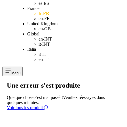
es-ES
France
fr-FR
en-FR
United Kingdom
en-GB
Global
en-INT
it-INT
Italia
it-IT
en-IT
Menu
Une erreur s'est produite
Quelque chose s'est mal passé !
Veuillez réessayez dans
quelques minutes.
Voir tous les produits