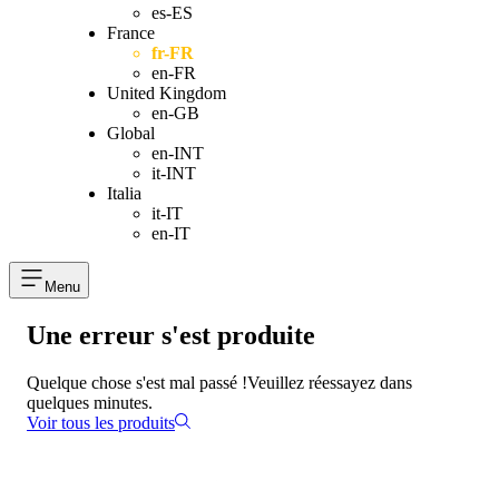
es-ES
France
fr-FR
en-FR
United Kingdom
en-GB
Global
en-INT
it-INT
Italia
it-IT
en-IT
Menu
Une erreur s'est produite
Quelque chose s'est mal passé !
Veuillez réessayez dans
quelques minutes.
Voir tous les produits