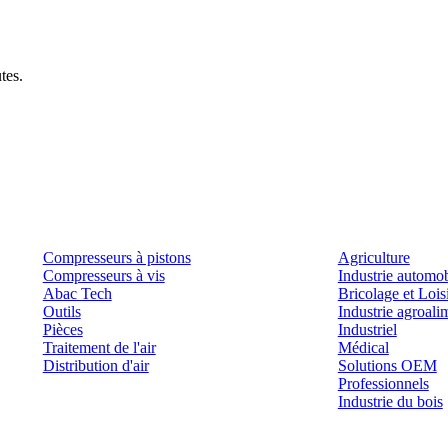
tes.
Produits
Outils et solutions
Compresseurs à pistons
Agriculture
Compresseurs à vis
Industrie automob
Abac Tech
Bricolage et Lois
Outils
Industrie agroali
Pièces
Industriel
Traitement de l'air
Médical
Distribution d'air
Solutions OEM
Professionnels
Industrie du bois