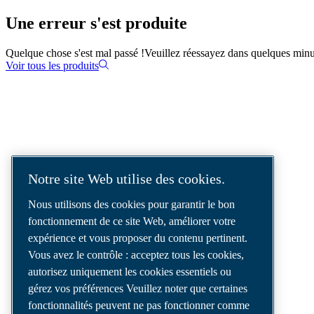
Une erreur s'est produite
Quelque chose s'est mal passé !
Veuillez réessayez dans quelques minu
Voir tous les produits
SOLUTIONS D'AIR COMPRIMÉ
LIVRÉES DANS LE MONDE ENTIER
Notre site Web utilise des cookies.
Nous sommes un leader des solutions d’air
Nous utilisons des cookies pour garantir le bon
comprimé, offrant les meilleurs
fonctionnement de ce site Web, améliorer votre
compresseurs, outils et systèmes de
expérience et vous proposer du contenu pertinent.
distribution d’air pour répondre à vos besoins
Vous avez le contrôle : acceptez tous les cookies,
les plus exigeants.
autorisez uniquement les cookies essentiels ou
gérez vos préférences Veuillez noter que certaines
fonctionnalités peuvent ne pas fonctionner comme