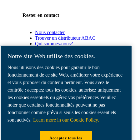
Rester en contact
Nous contacter
Trouver un distributeur ABAC
Qui sommes-nous?
Conformité du produit
Notre site Web utilise des cookies.
Partenaires
Nous utilisons des cookies pour garantir le bon
fonctionnement de ce site Web, améliorer votre expérience
et vous proposer du contenu pertinent. Vous avez le
Espace
Partenaires
contrôle : acceptez tous les cookies, autorisez uniquement
commerciaux
les cookies essentiels ou gérez vos préférences Veuillez
E-
noter que certaines fonctionnalités peuvent ne pas
Connect
2.0
fonctionner comme prévu si seuls les cookies essentiels
Business
sont activés.
Learn more in our Cookie Policy.
Portal
ABAC
Media
Accepter tous les
Gallery