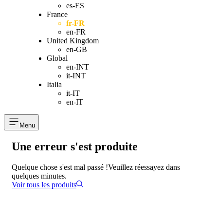
es-ES
France
fr-FR
en-FR
United Kingdom
en-GB
Global
en-INT
it-INT
Italia
it-IT
en-IT
Menu
Une erreur s'est produite
Quelque chose s'est mal passé !
Veuillez réessayez dans
quelques minutes.
Voir tous les produits