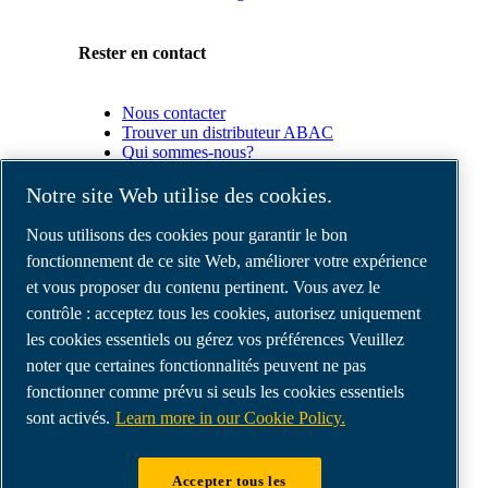
Rester en contact
Nous contacter
Trouver un distributeur ABAC
Qui sommes-nous?
Conformité du produit
Notre site Web utilise des cookies.
Partenaires
Nous utilisons des cookies pour garantir le bon
fonctionnement de ce site Web, améliorer votre expérience
et vous proposer du contenu pertinent. Vous avez le
Espace
Partenaires
contrôle : acceptez tous les cookies, autorisez uniquement
commerciaux
les cookies essentiels ou gérez vos préférences Veuillez
E-
noter que certaines fonctionnalités peuvent ne pas
Connect
2.0
fonctionner comme prévu si seuls les cookies essentiels
Business
sont activés.
Learn more in our Cookie Policy.
Portal
ABAC
Media
Accepter tous les
Gallery