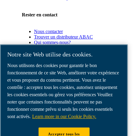
Rester en contact
Nous contacter
Trouver un distributeur ABAC
Qui sommes-nous?
Conformité du produit
Notre site Web utilise des cookies.
Partenaires
Nous utilisons des cookies pour garantir le bon
fonctionnement de ce site Web, améliorer votre expérience
et vous proposer du contenu pertinent. Vous avez le
Espace
Partenaires
contrôle : acceptez tous les cookies, autorisez uniquement
commerciaux
les cookies essentiels ou gérez vos préférences Veuillez
E-
noter que certaines fonctionnalités peuvent ne pas
Connect
2.0
fonctionner comme prévu si seuls les cookies essentiels
Business
sont activés.
Learn more in our Cookie Policy.
Portal
ABAC
Media
Accepter tous les
Gallery