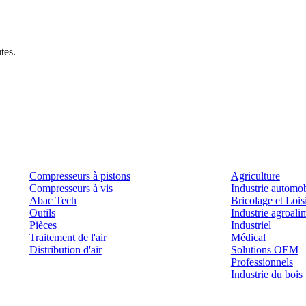
tes.
Produits
Outils et solutions
Compresseurs à pistons
Agriculture
Compresseurs à vis
Industrie automob
Abac Tech
Bricolage et Lois
Outils
Industrie agroali
Pièces
Industriel
Traitement de l'air
Médical
Distribution d'air
Solutions OEM
Professionnels
Industrie du bois