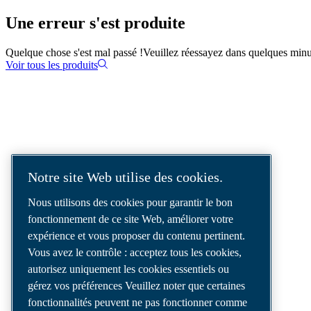
Une erreur s'est produite
Quelque chose s'est mal passé !
Veuillez réessayez dans quelques minu
Voir tous les produits
SOLUTIONS D'AIR COMPRIMÉ
LIVRÉES DANS LE MONDE ENTIER
Notre site Web utilise des cookies.
Nous sommes un leader des solutions d’air
Nous utilisons des cookies pour garantir le bon
comprimé, offrant les meilleurs
fonctionnement de ce site Web, améliorer votre
compresseurs, outils et systèmes de
expérience et vous proposer du contenu pertinent.
distribution d’air pour répondre à vos besoins
Vous avez le contrôle : acceptez tous les cookies,
les plus exigeants.
autorisez uniquement les cookies essentiels ou
gérez vos préférences Veuillez noter que certaines
fonctionnalités peuvent ne pas fonctionner comme