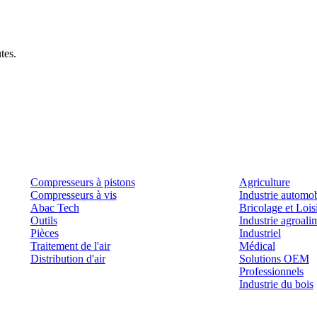
tes.
Produits
Outils et solutions
Compresseurs à pistons
Agriculture
Compresseurs à vis
Industrie automob
Abac Tech
Bricolage et Lois
Outils
Industrie agroali
Pièces
Industriel
Traitement de l'air
Médical
Distribution d'air
Solutions OEM
Professionnels
Industrie du bois