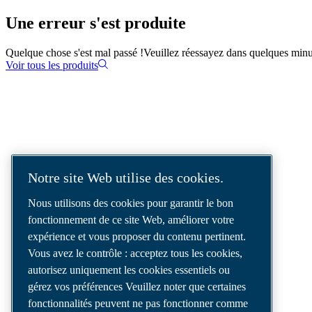
Une erreur s'est produite
Quelque chose s'est mal passé !
Veuillez réessayez dans quelques minu
Voir tous les produits
SOLUTIONS D'AIR COMPRIMÉ
LIVRÉES DANS LE MONDE ENTIER
Notre site Web utilise des cookies.
Nous sommes un leader des solutions d’air
Nous utilisons des cookies pour garantir le bon
comprimé, offrant les meilleurs
fonctionnement de ce site Web, améliorer votre
compresseurs, outils et systèmes de
expérience et vous proposer du contenu pertinent.
distribution d’air pour répondre à vos besoins
Vous avez le contrôle : acceptez tous les cookies,
les plus exigeants.
autorisez uniquement les cookies essentiels ou
gérez vos préférences Veuillez noter que certaines
fonctionnalités peuvent ne pas fonctionner comme