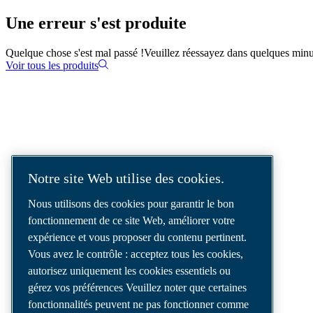
Une erreur s'est produite
Quelque chose s'est mal passé !
Veuillez réessayez dans quelques minu
Voir tous les produits
SOLUTIONS D'AIR COMPRIMÉ
LIVRÉES DANS LE MONDE ENTIER
Notre site Web utilise des cookies.
Nous sommes un leader des solutions d’air
Nous utilisons des cookies pour garantir le bon
comprimé, offrant les meilleurs
fonctionnement de ce site Web, améliorer votre
compresseurs, outils et systèmes de
expérience et vous proposer du contenu pertinent.
distribution d’air pour répondre à vos besoins
Vous avez le contrôle : acceptez tous les cookies,
les plus exigeants.
autorisez uniquement les cookies essentiels ou
gérez vos préférences Veuillez noter que certaines
fonctionnalités peuvent ne pas fonctionner comme