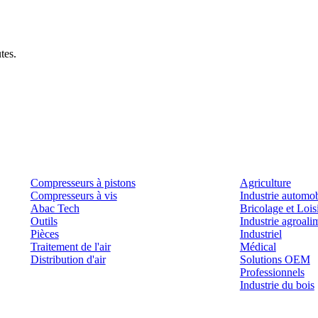
tes.
Produits
Outils et solutions
Compresseurs à pistons
Agriculture
Compresseurs à vis
Industrie automob
Abac Tech
Bricolage et Lois
Outils
Industrie agroali
Pièces
Industriel
Traitement de l'air
Médical
Distribution d'air
Solutions OEM
Professionnels
Industrie du bois