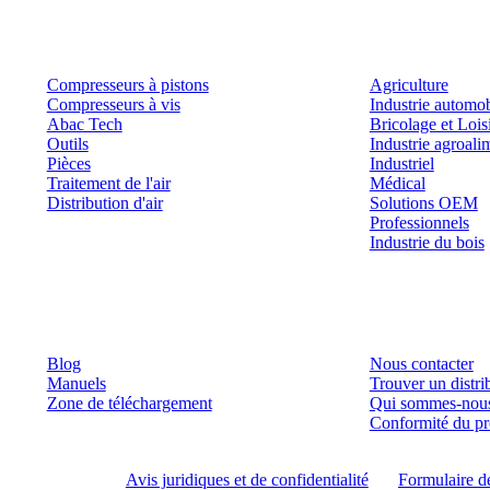
Produits
Outils et solutions
Compresseurs à pistons
Agriculture
Compresseurs à vis
Industrie automob
Abac Tech
Bricolage et Lois
Outils
Industrie agroali
Pièces
Industriel
Traitement de l'air
Médical
Distribution d'air
Solutions OEM
Professionnels
Industrie du bois
Ressources
Rester en contact
Blog
Nous contacter
Manuels
Trouver un dist
Zone de téléchargement
Qui sommes-nou
Conformité du pr
©
2026
Abac
Avis juridiques et de confidentialité
Formulaire d