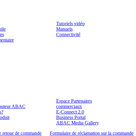
Assistenza
Tutoriels vidéo
ile
Manuels
irs
Connectivité
mentaire
Partenaires
Espace Partenaires
ributeur ABAC
commerciaux
s?
E-Connect 2.0
oduit
Business Portal
ABAC Media Gallery
e retour de commande
Formulaire de réclamation sur la commande