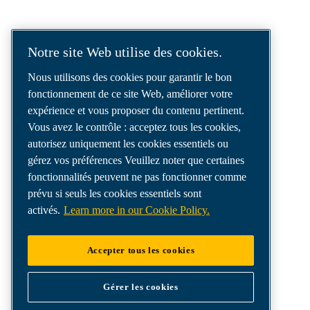
SOLUTIONS D'AIR COMPRIMÉ
LIVRÉES DANS LE MONDE ENTIER
Notre site Web utilise des cookies.
Nous sommes un leader des solutions d’air
Nous utilisons des cookies pour garantir le bon
comprimé, offrant les meilleurs
fonctionnement de ce site Web, améliorer votre
compresseurs, outils et systèmes de
expérience et vous proposer du contenu pertinent.
distribution d’air pour répondre à vos besoins
Vous avez le contrôle : acceptez tous les cookies,
les plus exigeants.
autorisez uniquement les cookies essentiels ou
gérez vos préférences Veuillez noter que certaines
fonctionnalités peuvent ne pas fonctionner comme
prévu si seuls les cookies essentiels sont
activés.
Learn more in our Cookie Policy.
Accepter tous les cookies
Gérer les cookies