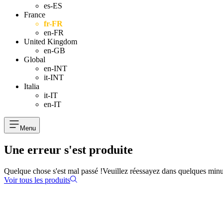
es-ES
France
fr-FR
en-FR
United Kingdom
en-GB
Global
en-INT
it-INT
Italia
it-IT
en-IT
Menu
Une erreur s'est produite
Quelque chose s'est mal passé !
Veuillez réessayez dans quelques minu
Voir tous les produits