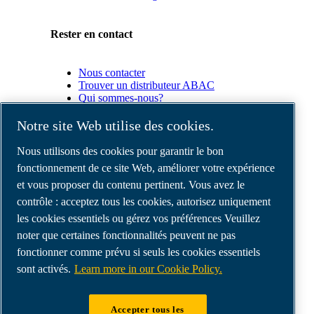
Rester en contact
Nous contacter
Trouver un distributeur ABAC
Qui sommes-nous?
Conformité du produit
Notre site Web utilise des cookies.
Partenaires
Nous utilisons des cookies pour garantir le bon
fonctionnement de ce site Web, améliorer votre expérience
et vous proposer du contenu pertinent. Vous avez le
Espace
Partenaires
contrôle : acceptez tous les cookies, autorisez uniquement
commerciaux
les cookies essentiels ou gérez vos préférences Veuillez
E-
noter que certaines fonctionnalités peuvent ne pas
Connect
2.0
fonctionner comme prévu si seuls les cookies essentiels
Business
sont activés.
Learn more in our Cookie Policy.
Portal
ABAC
Media
Accepter tous les
Gallery