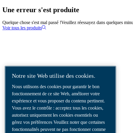
Une erreur s'est produite
Quelque chose s'est mal passé !
Veuillez réessayez dans quelques minu
Voir tous les produits
SOLUTIONS D'AIR COMPRIMÉ
LIVRÉES DANS LE MONDE ENTIER
Notre site Web utilise des cookies.
Nous sommes un leader des solutions d’air
Nous utilisons des cookies pour garantir le bon
comprimé, offrant les meilleurs
fonctionnement de ce site Web, améliorer votre
compresseurs, outils et systèmes de
expérience et vous proposer du contenu pertinent.
distribution d’air pour répondre à vos besoins
Vous avez le contrôle : acceptez tous les cookies,
les plus exigeants.
autorisez uniquement les cookies essentiels ou
gérez vos préférences Veuillez noter que certaines
fonctionnalités peuvent ne pas fonctionner comme