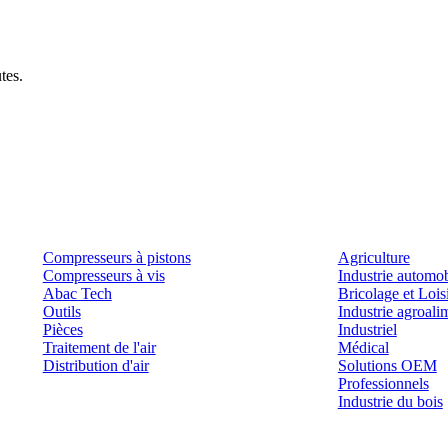
tes.
Produits
Outils et solutions
Compresseurs à pistons
Agriculture
Compresseurs à vis
Industrie automob
Abac Tech
Bricolage et Lois
Outils
Industrie agroali
Pièces
Industriel
Traitement de l'air
Médical
Distribution d'air
Solutions OEM
Professionnels
Industrie du bois