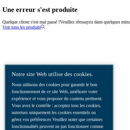
Une erreur s'est produite
Quelque chose s'est mal passé !
Veuillez réessayez dans quelques minu
Voir tous les produits
SOLUTIONS D'AIR COMPRIMÉ
LIVRÉES DANS LE MONDE ENTIER
Notre site Web utilise des cookies.
Nous sommes un leader des solutions d’air
Nous utilisons des cookies pour garantir le bon
comprimé, offrant les meilleurs
fonctionnement de ce site Web, améliorer votre
compresseurs, outils et systèmes de
expérience et vous proposer du contenu pertinent.
distribution d’air pour répondre à vos besoins
Vous avez le contrôle : acceptez tous les cookies,
les plus exigeants.
autorisez uniquement les cookies essentiels ou
gérez vos préférences Veuillez noter que certaines
fonctionnalités peuvent ne pas fonctionner comme