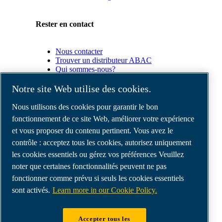
Rester en contact
Nous contacter
Trouver un distributeur ABAC
Qui sommes-nous?
Conformité du produit
Notre site Web utilise des cookies.
Partenaires
Nous utilisons des cookies pour garantir le bon
fonctionnement de ce site Web, améliorer votre expérience
et vous proposer du contenu pertinent. Vous avez le
Espace
Partenaires
contrôle : acceptez tous les cookies, autorisez uniquement
commerciaux
les cookies essentiels ou gérez vos préférences Veuillez
E-
noter que certaines fonctionnalités peuvent ne pas
Connect
2.0
fonctionner comme prévu si seuls les cookies essentiels
Business
sont activés.
Learn more in our Cookie Policy.
Portal
ABAC
Media
Accepter tous les
Gallery