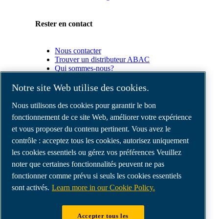
Rester en contact
Nous contacter
Trouver un distributeur ABAC
Qui sommes-nous?
Conformité du produit
Notre site Web utilise des cookies.
Partenaires
Nous utilisons des cookies pour garantir le bon
fonctionnement de ce site Web, améliorer votre expérience
et vous proposer du contenu pertinent. Vous avez le
Espace
Partenaires
contrôle : acceptez tous les cookies, autorisez uniquement
commerciaux
les cookies essentiels ou gérez vos préférences Veuillez
E-
noter que certaines fonctionnalités peuvent ne pas
Connect
2.0
fonctionner comme prévu si seuls les cookies essentiels
Business
sont activés.
Learn more in our Cookie Policy.
Portal
ABAC
Media
Accepter tous les
Gallery