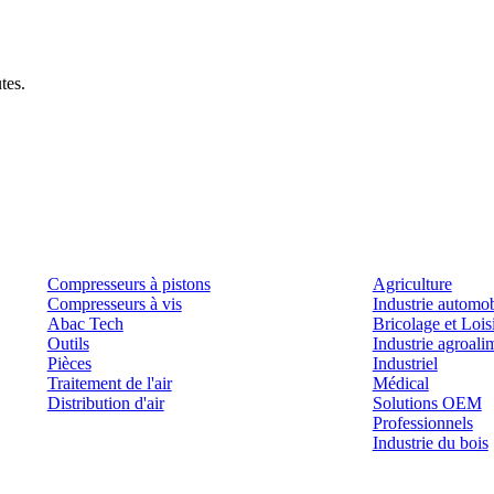
tes.
Produits
Outils et solutions
Compresseurs à pistons
Agriculture
Compresseurs à vis
Industrie automob
Abac Tech
Bricolage et Lois
Outils
Industrie agroali
Pièces
Industriel
Traitement de l'air
Médical
Distribution d'air
Solutions OEM
Professionnels
Industrie du bois