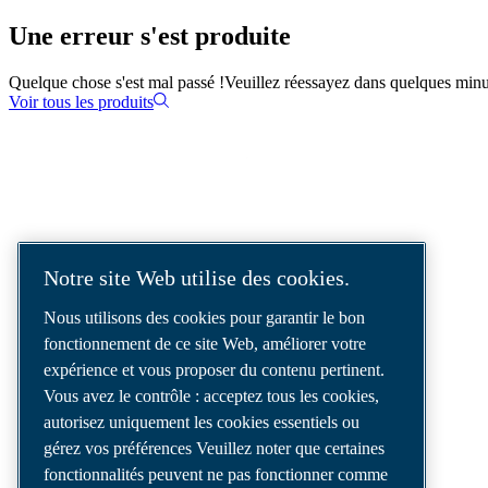
Une erreur s'est produite
Quelque chose s'est mal passé !
Veuillez réessayez dans quelques minu
Voir tous les produits
SOLUTIONS D'AIR COMPRIMÉ
LIVRÉES DANS LE MONDE ENTIER
Notre site Web utilise des cookies.
Nous sommes un leader des solutions d’air
Nous utilisons des cookies pour garantir le bon
comprimé, offrant les meilleurs
fonctionnement de ce site Web, améliorer votre
compresseurs, outils et systèmes de
expérience et vous proposer du contenu pertinent.
distribution d’air pour répondre à vos besoins
Vous avez le contrôle : acceptez tous les cookies,
les plus exigeants.
autorisez uniquement les cookies essentiels ou
gérez vos préférences Veuillez noter que certaines
fonctionnalités peuvent ne pas fonctionner comme