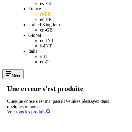
es-ES
France
fr-FR
en-FR
United Kingdom
en-GB
Global
en-INT
it-INT
Italia
it-IT
en-IT
Menu
Une erreur s'est produite
Quelque chose s'est mal passé !
Veuillez réessayez dans
quelques minutes.
Voir tous les produits